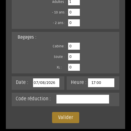
Adultes :
- 10 ans :
- 2 ans :
Bagages :
Cabine :
Soute :
XL :
Date :
Heure :
Code réduction :
Valider