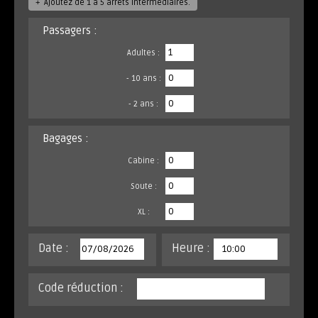
+
Ajoutez de 1 à 5 arrêts intermédiaires.
Passagers :
Adultes :
- 10 ans :
- 2 ans :
Bagages :
Cabine :
Soute :
XL :
Date :
Heure :
Code réduction :