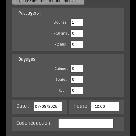
+
Ajoutez de 1 à 5 arrêts intermédiaires.
Passagers :
Adultes :
- 10 ans :
- 2 ans :
Bagages :
Cabine :
Soute :
XL :
Date :
Heure :
Code réduction :