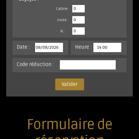
Cabine :
Soute :
XL :
Date :
Heure :
Code réduction :
Valider
Formulaire de