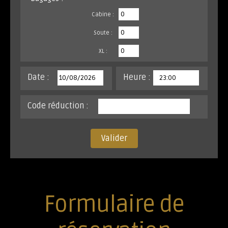
Cabine :
Soute :
XL :
Date :
Heure :
Code réduction :
Valider
Formulaire de