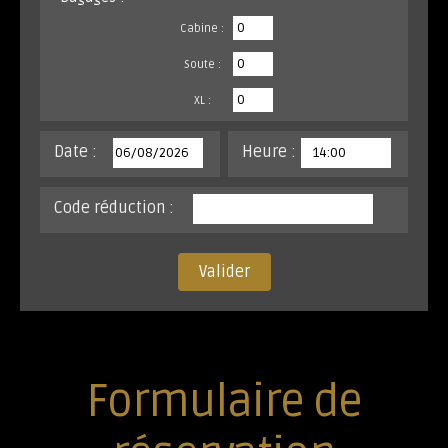
Cabine :
Soute :
XL :
Date :
Heure :
Code réduction :
Valider
Formulaire de