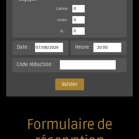
Cabine :
Soute :
XL :
Date :
Heure :
Code réduction :
Valider
Formulaire de