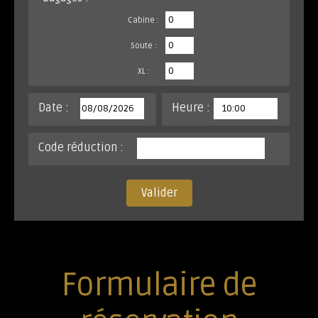
Cabine :
Soute :
XL :
Date :
Heure :
Code réduction :
Valider
Formulaire de